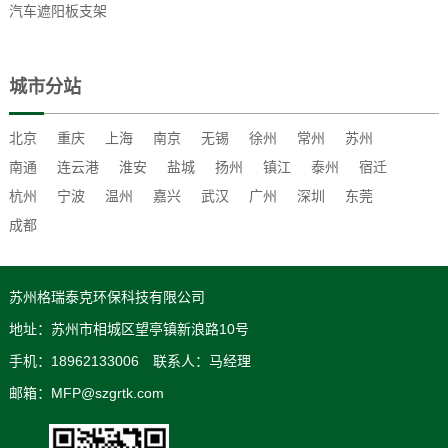
汽车遮阳板支架
城市分站
北京
重庆
上海
南京
无锡
徐州
常州
苏州
南通
连云港
淮安
盐城
扬州
镇江
泰州
宿迁
杭州
宁波
温州
嘉兴
武汉
广州
深圳
东莞
成都
苏州格瑞泰克环保科技有限公司
地址：苏州市相城区望亭镇新浪路10号
手机：18962133006 联系人：马经理
邮箱：MFP@szgrtk.com