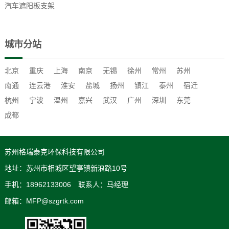
汽车遮阳板支架
城市分站
北京
重庆
上海
南京
无锡
徐州
常州
苏州
南通
连云港
淮安
盐城
扬州
镇江
泰州
宿迁
杭州
宁波
温州
嘉兴
武汉
广州
深圳
东莞
成都
苏州格瑞泰克环保科技有限公司
地址：苏州市相城区望亭镇新浪路10号
手机：18962133006 联系人：马经理
邮箱：MFP@szgrtk.com